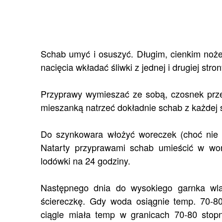
Schab umyć i osuszyć. Długim, cienkim noże
nacięcia wkładać śliwki z jednej i drugiej stron
Przyprawy wymieszać ze sobą, czosnek prz
mieszanką natrzeć dokładnie schab z każdej s
Do szynkowara włożyć woreczek (choć nie je
Natarty przyprawami schab umieścić w wo
lodówki na 24 godziny.
Następnego dnia do wysokiego garnka wla
ściereczkę. Gdy woda osiągnie temp. 70-8
ciągle miała temp w granicach 70-80 stop