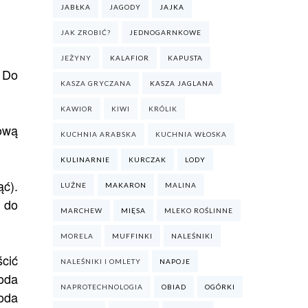
JABŁKA
JAGODY
JAJKA
JAK ZROBIĆ?
JEDNOGARNKOWE
JEŻYNY
KALAFIOR
KAPUSTA
. Do
KASZA GRYCZANA
KASZA JAGLANA
KAWIOR
KIWI
KRÓLIK
ową
KUCHNIA ARABSKA
KUCHNIA WŁOSKA
KULINARNIE
KURCZAK
LODY
ąć).
LUŹNE
MAKARON
MALINA
 do
MARCHEW
MIĘSA
MLEKO ROŚLINNE
MORELA
MUFFINKI
NALEŚNIKI
cić
NALEŚNIKI I OMLETY
NAPOJE
oda
NAPROTECHNOLOGIA
OBIAD
OGÓRKI
oda