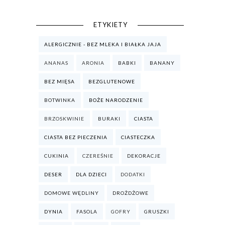
ETYKIETY
ALERGICZNIE - BEZ MLEKA I BIAŁKA JAJA
ANANAS
ARONIA
BABKI
BANANY
BEZ MIĘSA
BEZGLUTENOWE
BOTWINKA
BOŻE NARODZENIE
BRZOSKWINIE
BURAKI
CIASTA
CIASTA BEZ PIECZENIA
CIASTECZKA
CUKINIA
CZEREŚNIE
DEKORACJE
DESER
DLA DZIECI
DODATKI
DOMOWE WĘDLINY
DROŻDŻOWE
DYNIA
FASOLA
GOFRY
GRUSZKI