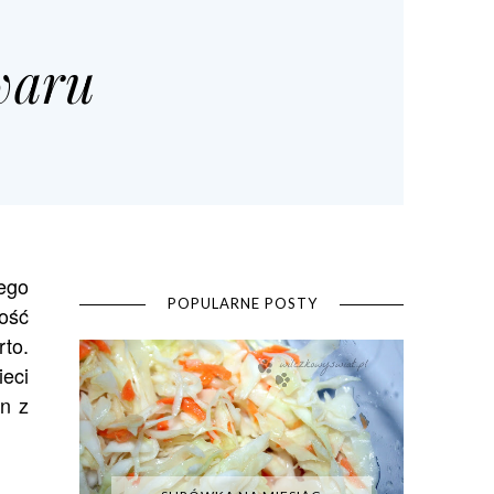
waru
tego
POPULARNE POSTY
ość
to.
eci
n z