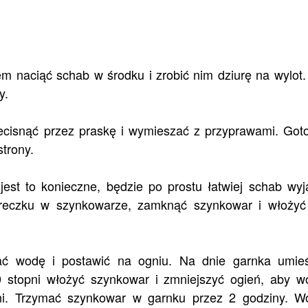
m naciąć schab w środku i zrobić nim dziurę na wylot
y.
ecisnąć przez praskę i wymieszać z przyprawami. Got
trony.
st to konieczne, będzie po prostu łatwiej schab wyj
reczku w szynkowarze, zamknąć szynkowar i włożyć
ć wodę i postawić na ogniu. Na dnie garnka umieś
0 stopni włożyć szynkowar i zmniejszyć ogień, aby w
ni. Trzymać szynkowar w garnku przez 2 godziny. W