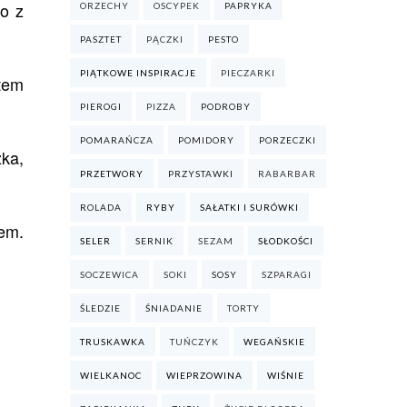
so z
ORZECHY
OSCYPEK
PAPRYKA
PASZTET
PĄCZKI
PESTO
PIĄTKOWE INSPIRACJE
PIECZARKI
tem
PIEROGI
PIZZA
PODROBY
POMARAŃCZA
POMIDORY
PORZECZKI
zka,
PRZETWORY
PRZYSTAWKI
RABARBAR
ROLADA
RYBY
SAŁATKI I SURÓWKI
em.
SELER
SERNIK
SEZAM
SŁODKOŚCI
SOCZEWICA
SOKI
SOSY
SZPARAGI
ŚLEDZIE
ŚNIADANIE
TORTY
TRUSKAWKA
TUŃCZYK
WEGAŃSKIE
WIELKANOC
WIEPRZOWINA
WIŚNIE