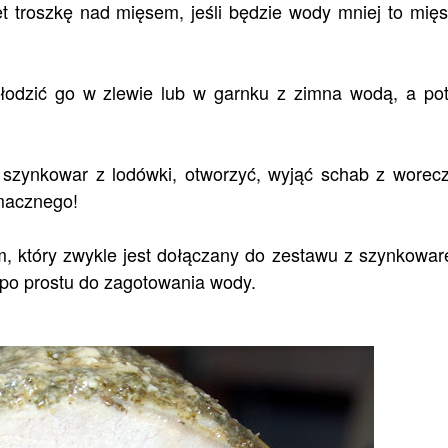
 troszkę nad mięsem, jeśli będzie wody mniej to mię
łodzić go w zlewie lub w garnku z zimna wodą, a po
ć szynkowar z lodówki, otworzyć, wyjąć schab z worec
Smacznego!
 który zwykle jest dołączany do zestawu z szynkowar
po prostu do zagotowania wody.