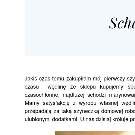
Sch
Jakiś czas temu zakupiłam mój pierwszy szy
czasu wędlinę ze sklepu kupujemy spora
czasochłonne, najdłużej schodzi marynowa
Mamy satysfakcję z wyrobu własnej wędlin
przepadają za taką szyneczką domowej robo
ulubionymi dodatkami. U nas dzisiaj króluje p