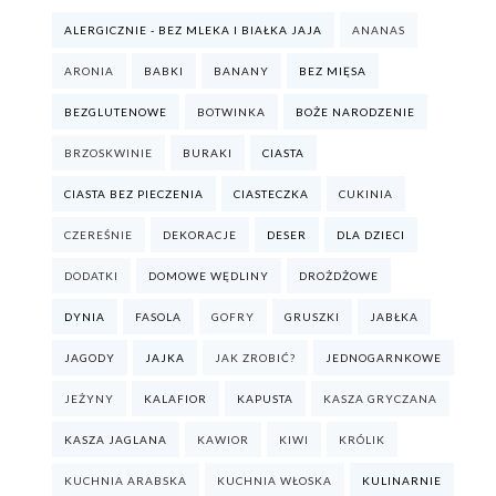
ALERGICZNIE - BEZ MLEKA I BIAŁKA JAJA
ANANAS
ARONIA
BABKI
BANANY
BEZ MIĘSA
BEZGLUTENOWE
BOTWINKA
BOŻE NARODZENIE
BRZOSKWINIE
BURAKI
CIASTA
CIASTA BEZ PIECZENIA
CIASTECZKA
CUKINIA
CZEREŚNIE
DEKORACJE
DESER
DLA DZIECI
DODATKI
DOMOWE WĘDLINY
DROŻDŻOWE
DYNIA
FASOLA
GOFRY
GRUSZKI
JABŁKA
JAGODY
JAJKA
JAK ZROBIĆ?
JEDNOGARNKOWE
JEŻYNY
KALAFIOR
KAPUSTA
KASZA GRYCZANA
KASZA JAGLANA
KAWIOR
KIWI
KRÓLIK
KUCHNIA ARABSKA
KUCHNIA WŁOSKA
KULINARNIE