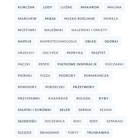
KURCZAK
LODY
LUŹNE
MAKARON
MALINA
MARCHEW
MIĘSA
MLEKO ROŚLINNE
MORELA
MUFFINKI
NALEŚNIKI
NALEŚNIKI I OMLETY
NAPOJE
NAPROTECHNOLOGIA
OBIAD
OGÓRKI
ORZECHY
OSCYPEK
PAPRYKA
PASZTET
PĄCZKI
PESTO
PIĄTKOWE INSPIRACJE
PIECZARKI
PIEROGI
PIZZA
PODROBY
POMARAŃCZA
POMIDORY
PORZECZKI
PRZETWORY
PRZYSTAWKI
RABARBAR
ROLADA
RYBY
SAŁATKI I SURÓWKI
SELER
SERNIK
SEZAM
SŁODKOŚCI
SOCZEWICA
SOKI
SOSY
SZPARAGI
ŚLEDZIE
ŚNIADANIE
TORTY
TRUSKAWKA