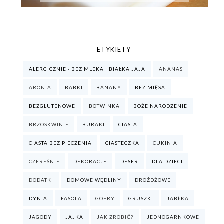
ETYKIETY
ALERGICZNIE - BEZ MLEKA I BIAŁKA JAJA
ANANAS
ARONIA
BABKI
BANANY
BEZ MIĘSA
BEZGLUTENOWE
BOTWINKA
BOŻE NARODZENIE
BRZOSKWINIE
BURAKI
CIASTA
CIASTA BEZ PIECZENIA
CIASTECZKA
CUKINIA
CZEREŚNIE
DEKORACJE
DESER
DLA DZIECI
DODATKI
DOMOWE WĘDLINY
DROŻDŻOWE
DYNIA
FASOLA
GOFRY
GRUSZKI
JABŁKA
JAGODY
JAJKA
JAK ZROBIĆ?
JEDNOGARNKOWE