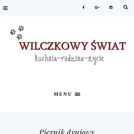
≡
MENU
Piernik dyniowy