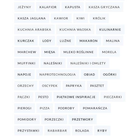
JEŻYNY
KALAFIOR
KAPUSTA
KASZA GRYCZANA
KASZA JAGLANA
KAWIOR
KIWI
KRÓLIK
KUCHNIA ARABSKA
KUCHNIA WŁOSKA
KULINARNIE
KURCZAK
LODY
LUŹNE
MAKARON
MALINA
MARCHEW
MIĘSA
MLEKO ROŚLINNE
MORELA
MUFFINKI
NALEŚNIKI
NALEŚNIKI I OMLETY
NAPOJE
NAPROTECHNOLOGIA
OBIAD
OGÓRKI
ORZECHY
OSCYPEK
PAPRYKA
PASZTET
PĄCZKI
PESTO
PIĄTKOWE INSPIRACJE
PIECZARKI
PIEROGI
PIZZA
PODROBY
POMARAŃCZA
POMIDORY
PORZECZKI
PRZETWORY
PRZYSTAWKI
RABARBAR
ROLADA
RYBY