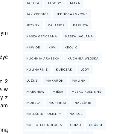
JABŁKA
JAGODY
JAJKA
JAK ZROBIĆ?
JEDNOGARNKOWE
JEŻYNY
KALAFIOR
KAPUSTA
owym
KASZA GRYCZANA
KASZA JAGLANA
KAWIOR
KIWI
KRÓLIK
żyć
KUCHNIA ARABSKA
KUCHNIA WŁOSKA
KULINARNIE
KURCZAK
LODY
z 2
LUŹNE
MAKARON
MALINA
sa w
MARCHEW
MIĘSA
MLEKO ROŚLINNE
y z
MORELA
MUFFINKI
NALEŚNIKI
 nam
NALEŚNIKI I OMLETY
NAPOJE
NAPROTECHNOLOGIA
OBIAD
OGÓRKI
imną