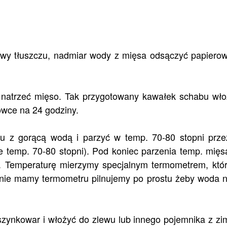
rstwy tłuszczu, nadmiar wody z mięsa odsączyć papier
 natrzeć mięso. Tak przygotowany kawałek schabu wło
ówce na 24 godziny.
u z gorącą wodą i parzyć w temp. 70-80 stopni prze
e temp. 70-80 stopni). Pod koniec parzenia temp. mię
. Temperaturę mierzymy specjalnym termometrem, któr
i nie mamy termometru pilnujemy po prostu żeby woda
zynkowar i włożyć do zlewu lub innego pojemnika z z