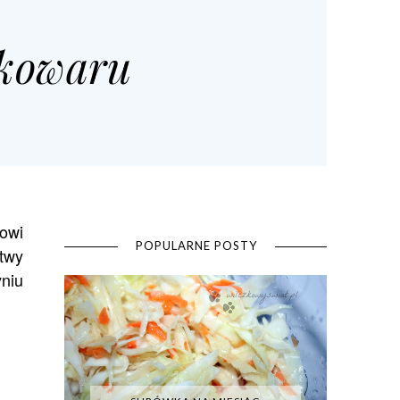
nkowaru
sowi
POPULARNE POSTY
atwy
niu