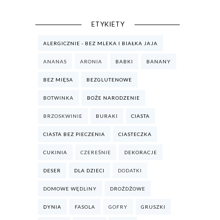
ETYKIETY
ALERGICZNIE - BEZ MLEKA I BIAŁKA JAJA
ANANAS
ARONIA
BABKI
BANANY
BEZ MIĘSA
BEZGLUTENOWE
BOTWINKA
BOŻE NARODZENIE
BRZOSKWINIE
BURAKI
CIASTA
CIASTA BEZ PIECZENIA
CIASTECZKA
CUKINIA
CZEREŚNIE
DEKORACJE
DESER
DLA DZIECI
DODATKI
DOMOWE WĘDLINY
DROŻDŻOWE
DYNIA
FASOLA
GOFRY
GRUSZKI