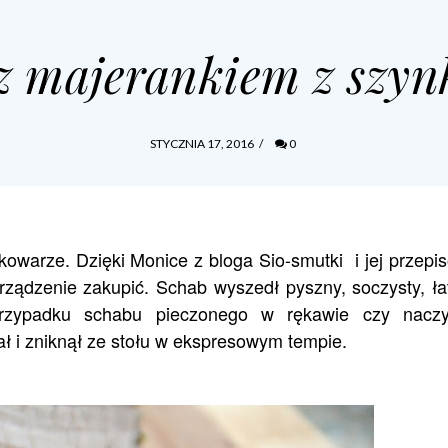
z majerankiem z szy
STYCZNIA 17, 2016
/
0
kowarze. Dzięki Monice z bloga
Sio-smutki
i jej przepi
rządzenie zakupić. Schab wyszedł pyszny, soczysty, ł
przypadku schabu pieczonego w rękawie czy naczy
i zniknął ze stołu w ekspresowym tempie.