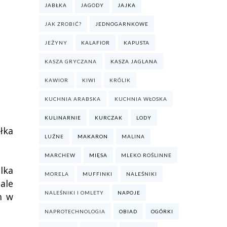
JABŁKA
JAGODY
JAJKA
JAK ZROBIĆ?
JEDNOGARNKOWE
JEŻYNY
KALAFIOR
KAPUSTA
KASZA GRYCZANA
KASZA JAGLANA
KAWIOR
KIWI
KRÓLIK
KUCHNIA ARABSKA
KUCHNIA WŁOSKA
KULINARNIE
KURCZAK
LODY
łka
LUŹNE
MAKARON
MALINA
MARCHEW
MIĘSA
MLEKO ROŚLINNE
lka
MORELA
MUFFINKI
NALEŚNIKI
ale
NALEŚNIKI I OMLETY
NAPOJE
m w
NAPROTECHNOLOGIA
OBIAD
OGÓRKI