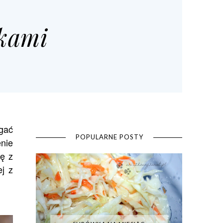
łkami
gać
POPULARNE POSTY
enie
ję z
ej z