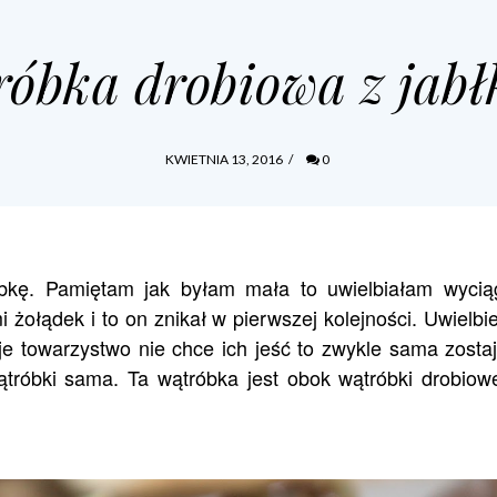
óbka drobiowa z jab
KWIETNIA 13, 2016
/
0
kę. Pamiętam jak byłam mała to uwielbiałam wycią
 żołądek i to on znikał w pierwszej kolejności. Uwielbi
e towarzystwo nie chce ich jeść to zwykle sama zosta
ątróbki sama. Ta wątróbka jest obok
wątróbki drobiow