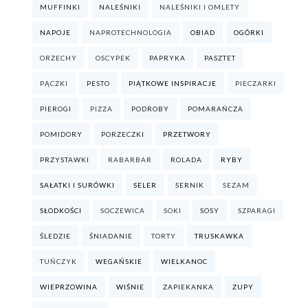
MUFFINKI
NALEŚNIKI
NALEŚNIKI I OMLETY
NAPOJE
NAPROTECHNOLOGIA
OBIAD
OGÓRKI
ORZECHY
OSCYPEK
PAPRYKA
PASZTET
PĄCZKI
PESTO
PIĄTKOWE INSPIRACJE
PIECZARKI
PIEROGI
PIZZA
PODROBY
POMARAŃCZA
POMIDORY
PORZECZKI
PRZETWORY
PRZYSTAWKI
RABARBAR
ROLADA
RYBY
SAŁATKI I SURÓWKI
SELER
SERNIK
SEZAM
SŁODKOŚCI
SOCZEWICA
SOKI
SOSY
SZPARAGI
ŚLEDZIE
ŚNIADANIE
TORTY
TRUSKAWKA
TUŃCZYK
WEGAŃSKIE
WIELKANOC
WIEPRZOWINA
WIŚNIE
ZAPIEKANKA
ZUPY