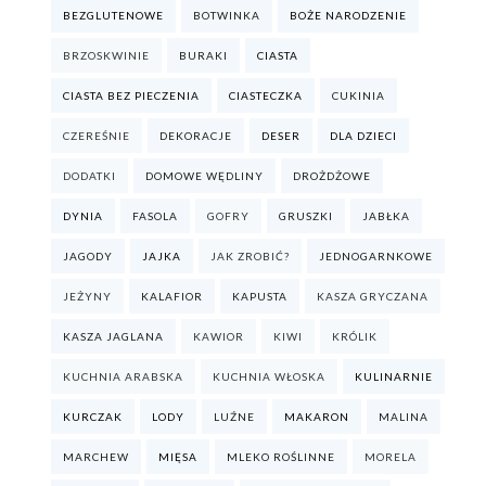
BEZGLUTENOWE
BOTWINKA
BOŻE NARODZENIE
BRZOSKWINIE
BURAKI
CIASTA
CIASTA BEZ PIECZENIA
CIASTECZKA
CUKINIA
CZEREŚNIE
DEKORACJE
DESER
DLA DZIECI
DODATKI
DOMOWE WĘDLINY
DROŻDŻOWE
DYNIA
FASOLA
GOFRY
GRUSZKI
JABŁKA
JAGODY
JAJKA
JAK ZROBIĆ?
JEDNOGARNKOWE
JEŻYNY
KALAFIOR
KAPUSTA
KASZA GRYCZANA
KASZA JAGLANA
KAWIOR
KIWI
KRÓLIK
KUCHNIA ARABSKA
KUCHNIA WŁOSKA
KULINARNIE
KURCZAK
LODY
LUŹNE
MAKARON
MALINA
MARCHEW
MIĘSA
MLEKO ROŚLINNE
MORELA