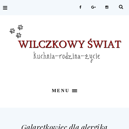
≡
MENU
Galaretkowiec dla alergika