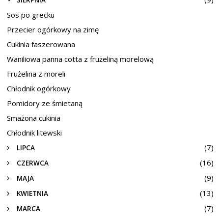
SIERPNIA
Sos po grecku
Przecier ogórkowy na zimę
Cukinia faszerowana
Waniliowa panna cotta z frużeliną morelową
Frużelina z moreli
Chłodnik ogórkowy
Pomidory ze śmietaną
Smażona cukinia
Chłodnik litewski
(7)
LIPCA
(16)
CZERWCA
(9)
MAJA
(13)
KWIETNIA
(7)
MARCA