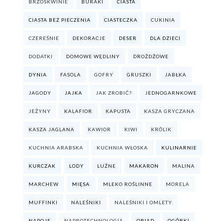
BRZOSKWINIE
BURAKI
CIASTA
CIASTA BEZ PIECZENIA
CIASTECZKA
CUKINIA
CZEREŚNIE
DEKORACJE
DESER
DLA DZIECI
DODATKI
DOMOWE WĘDLINY
DROŻDŻOWE
DYNIA
FASOLA
GOFRY
GRUSZKI
JABŁKA
JAGODY
JAJKA
JAK ZROBIĆ?
JEDNOGARNKOWE
JEŻYNY
KALAFIOR
KAPUSTA
KASZA GRYCZANA
KASZA JAGLANA
KAWIOR
KIWI
KRÓLIK
KUCHNIA ARABSKA
KUCHNIA WŁOSKA
KULINARNIE
KURCZAK
LODY
LUŹNE
MAKARON
MALINA
MARCHEW
MIĘSA
MLEKO ROŚLINNE
MORELA
MUFFINKI
NALEŚNIKI
NALEŚNIKI I OMLETY
NAPOJE
NAPROTECHNOLOGIA
OBIAD
OGÓRKI