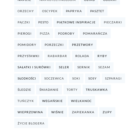
ORZECHY
OSCYPEK
PAPRYKA
PASZTET
PĄCZKI
PESTO
PIĄTKOWE INSPIRACJE
PIECZARKI
PIEROGI
PIZZA
PODROBY
POMARAŃCZA
POMIDORY
PORZECZKI
PRZETWORY
PRZYSTAWKI
RABARBAR
ROLADA
RYBY
SAŁATKI I SURÓWKI
SELER
SERNIK
SEZAM
SŁODKOŚCI
SOCZEWICA
SOKI
SOSY
SZPARAGI
ŚLEDZIE
ŚNIADANIE
TORTY
TRUSKAWKA
TUŃCZYK
WEGAŃSKIE
WIELKANOC
WIEPRZOWINA
WIŚNIE
ZAPIEKANKA
ZUPY
ŻYCIE BLOGERA