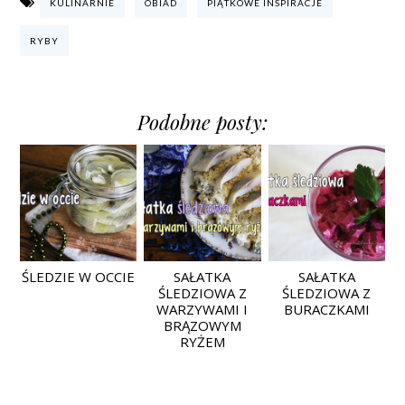
KULINARNIE
OBIAD
PIĄTKOWE INSPIRACJE
RYBY
Podobne posty:
ŚLEDZIE W OCCIE
SAŁATKA
SAŁATKA
ŚLEDZIOWA Z
ŚLEDZIOWA Z
WARZYWAMI I
BURACZKAMI
BRĄZOWYM
RYŻEM