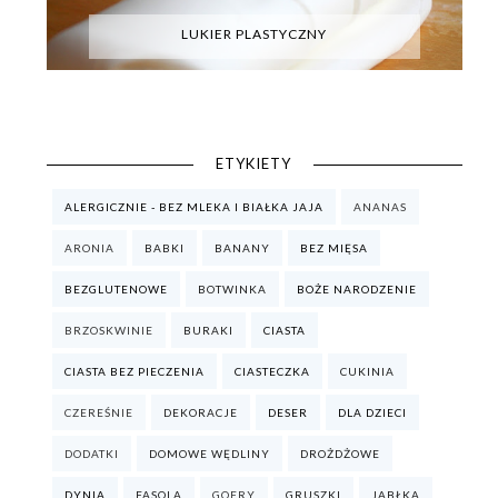
LUKIER PLASTYCZNY
ETYKIETY
ALERGICZNIE - BEZ MLEKA I BIAŁKA JAJA
ANANAS
ARONIA
BABKI
BANANY
BEZ MIĘSA
BEZGLUTENOWE
BOTWINKA
BOŻE NARODZENIE
BRZOSKWINIE
BURAKI
CIASTA
CIASTA BEZ PIECZENIA
CIASTECZKA
CUKINIA
CZEREŚNIE
DEKORACJE
DESER
DLA DZIECI
DODATKI
DOMOWE WĘDLINY
DROŻDŻOWE
DYNIA
FASOLA
GOFRY
GRUSZKI
JABŁKA