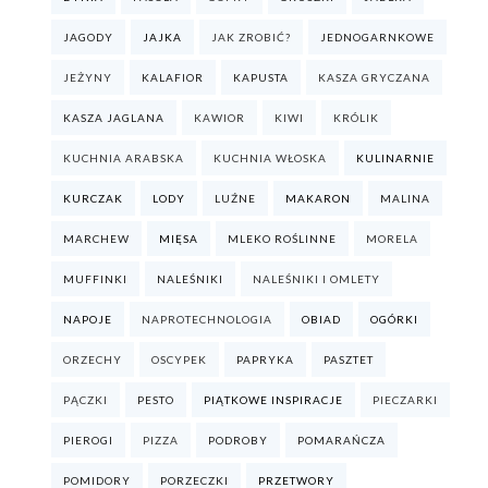
JAGODY
JAJKA
JAK ZROBIĆ?
JEDNOGARNKOWE
JEŻYNY
KALAFIOR
KAPUSTA
KASZA GRYCZANA
KASZA JAGLANA
KAWIOR
KIWI
KRÓLIK
KUCHNIA ARABSKA
KUCHNIA WŁOSKA
KULINARNIE
KURCZAK
LODY
LUŹNE
MAKARON
MALINA
MARCHEW
MIĘSA
MLEKO ROŚLINNE
MORELA
MUFFINKI
NALEŚNIKI
NALEŚNIKI I OMLETY
NAPOJE
NAPROTECHNOLOGIA
OBIAD
OGÓRKI
ORZECHY
OSCYPEK
PAPRYKA
PASZTET
PĄCZKI
PESTO
PIĄTKOWE INSPIRACJE
PIECZARKI
PIEROGI
PIZZA
PODROBY
POMARAŃCZA
POMIDORY
PORZECZKI
PRZETWORY