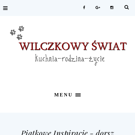
≡
MENU
Piątkowe Inspiracje - dorsz