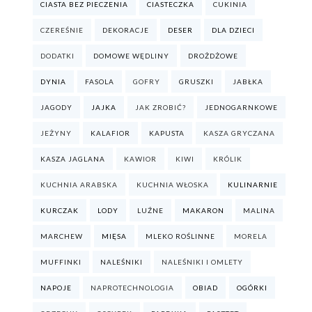
CIASTA BEZ PIECZENIA
CIASTECZKA
CUKINIA
CZEREŚNIE
DEKORACJE
DESER
DLA DZIECI
DODATKI
DOMOWE WĘDLINY
DROŻDŻOWE
DYNIA
FASOLA
GOFRY
GRUSZKI
JABŁKA
JAGODY
JAJKA
JAK ZROBIĆ?
JEDNOGARNKOWE
JEŻYNY
KALAFIOR
KAPUSTA
KASZA GRYCZANA
KASZA JAGLANA
KAWIOR
KIWI
KRÓLIK
KUCHNIA ARABSKA
KUCHNIA WŁOSKA
KULINARNIE
KURCZAK
LODY
LUŹNE
MAKARON
MALINA
MARCHEW
MIĘSA
MLEKO ROŚLINNE
MORELA
MUFFINKI
NALEŚNIKI
NALEŚNIKI I OMLETY
NAPOJE
NAPROTECHNOLOGIA
OBIAD
OGÓRKI