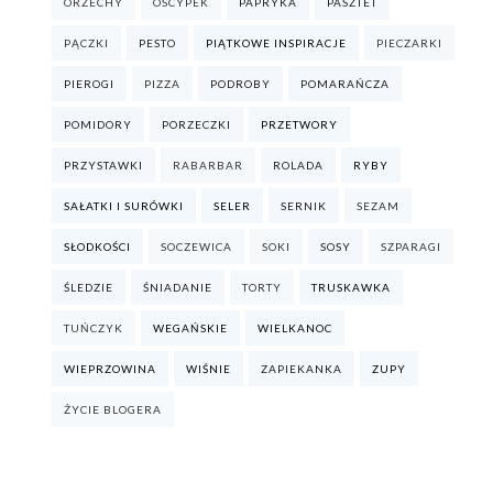
ORZECHY
OSCYPEK
PAPRYKA
PASZTET
PĄCZKI
PESTO
PIĄTKOWE INSPIRACJE
PIECZARKI
PIEROGI
PIZZA
PODROBY
POMARAŃCZA
POMIDORY
PORZECZKI
PRZETWORY
PRZYSTAWKI
RABARBAR
ROLADA
RYBY
SAŁATKI I SURÓWKI
SELER
SERNIK
SEZAM
SŁODKOŚCI
SOCZEWICA
SOKI
SOSY
SZPARAGI
ŚLEDZIE
ŚNIADANIE
TORTY
TRUSKAWKA
TUŃCZYK
WEGAŃSKIE
WIELKANOC
WIEPRZOWINA
WIŚNIE
ZAPIEKANKA
ZUPY
ŻYCIE BLOGERA